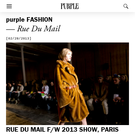
PURPLE
Rec
Afficher le menu
purple
FASHION
— Rue Du Mail
[02/28/2013]
RUE DU MAIL F/W 2013 SHOW, PARIS