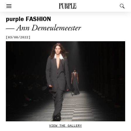
PURPLE
Rec
Afficher le menu
purple
FASHION
— Ann Demeulemeester
[03/06/2022]
VIEW THE GALLERY